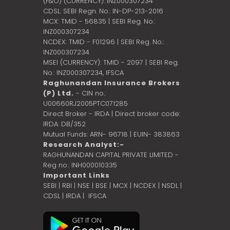
(F&O) (CURRENCY): INZ000307234
CDSL: SEBI Regn. No.: IN-DP-213-2016
MCX: TMID - 56835 | SEBI Reg. No.:
INZ000307234
NCDEX: TMID - F01296 | SEBI Reg. No.:
INZ000307234
MSEI (CURRENCY): TMID - 2097 | SEBI Reg.
No.: INZ000307234,
IFSCA
Raghunandan Insurance Brokers
(P) Ltd.
- CIN no.:
U00660RJ2005PTC071285
Direct Broker - IRDA | Direct broker code:
IRDA: DB/352
Mutual Funds: ARN- 96718 | EUIN- 383863
Research Analyst:-
RAGHUNANDAN CAPITAL PRIVATE LIMITED -
Reg no.: INH000010335
Important Links
SEBI
|
RBI
|
NSE
|
BSE
|
MCX
|
NCDEX
|
NSDL
|
CDSL
|
IRDA
|
IFSCA