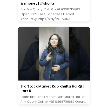
#rmoney | #shorts
For Any Query Call @ +91 9368710882
Open 100% Free Paperless Demat
Account @ http://bit.ly/2OuyXNJ...
Bro Stock Market Kab Khulta Hai 😱 |
Part 6
Learn Bro Stock Market Kab Khulta Hai For
Any Query Call @ +91 9368710882 Open...