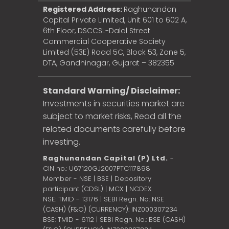
Registered Address:
Raghunandan
Capital Private Limited, Unit 601 to 602 A,
6th Floor, DSCCSL-Dalal Street
Commercial Cooperative Society
Limited (53E) Road 5C, Block 53, Zone 5,
DTA, Gandhinagar, Gujarat – 382355
Standard Warning/ Disclaimer:
Investments in securities market are
subject to market risks, Read all the
related documents carefully before
investing.
Raghunandan Capital (P) Ltd.
-
CIN no.: U67120GJ2007PTC117898
Member - NSE | BSE | Depository
participant (CDSL) | MCX | NCDEX
NSE: TMID - 13176 | SEBI Regn. No: NSE
(CASH) (F&O) (CURRENCY): INZ000307234
BSE: TMID - 6112 | SEBI Regn. No.: BSE (CASH)