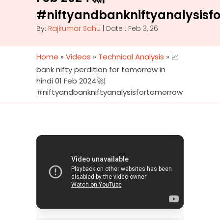
#niftyandbankniftyanalysisf
By:
Rajkumar Sahu
| Date : Feb 3, 26
Home
»
Videos
»
Technical Analysis
»
📈
bank nifty perdition for tomorrow in
hindi 01 Feb 2024🚀|
#niftyandbankniftyanalysisfortomorrow