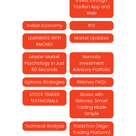
Invest through
Tradion App and
Web
Indian Economy
IPO
LEARNINGS WITH
Market Updates
RMONEY
Master Market
Narnolia
Psychology in Just
Investment
60 Seconds
Advisory Portfolio
Options Strategies
RMoney FAQs
STOCK TRADER
Stoxxo with
TESTIMONIALS
RMoney: Smart
Trading Made
Simple
Technical Analysis
TradeTron (Algo-
Trading Platform)