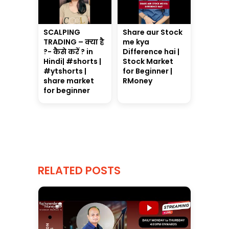
SCALPING
Share aur Stock
TRADING – क्या है
me kya
?- कैसे करें ? in
Difference hai |
Hindi| #shorts |
Stock Market
#ytshorts |
for Beginner |
share market
RMoney
for beginner
RELATED POSTS