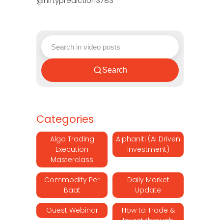
@niftyprediction3783
Search
Categories
Algo Trading
Alphaniti (AI Driven
Execution
Investment)
Masterclass
Commodity Per
Daily Market
Baat
Update
Guest Webinar
How to Trade &