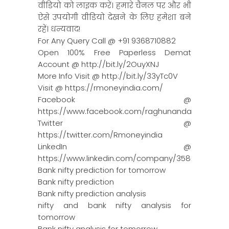
वीडियो को लाइक करें। हमारे चैनल पर और भी
ऐसे उपयोगी वीडियो देखने के लिए हमेशा बने
रहें। धन्यवाद!
For Any Query Call @ +91 9368710882
Open 100% Free Paperless Demat
Account @ http://bit.ly/2OuyXNJ
More Info Visit @ http://bit.ly/33yTc0V
Visit @ https://rmoneyindia.com/
Facebook @
https://www.facebook.com/raghunandanmoneyin
Twitter @
https://twitter.com/Rmoneyindia
LinkedIn @
https://www.linkedin.com/company/3580395/adm
Bank nifty prediction for tomorrow
Bank nifty prediction
Bank nifty prediction analysis
nifty and bank nifty analysis for
tomorrow
Bank nifty analysis for tomorrow